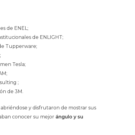
nes de ENEL;
nstitucionales de ENLIGHT;
 de Tupperware;
;
omen Tesla;
AM;
ulting ;
sión de 3M.
e abriéndose y disfrutaron de mostrar sus
dejaban conocer su mejor
ángulo y su