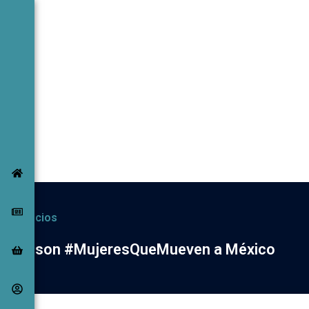
Ir
al
contenido
Negocios
Ellas son #MujeresQueMueven a México