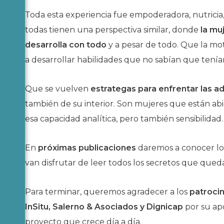
Toda esta experiencia fue empoderadora, nutricia,
todas tienen una perspectiva similar, donde
la mu
desarrolla con todo
y a pesar de todo. Que la mot
a desarrollar habilidades que no sabían que tenían
Que se vuelven
estrategas para enfrentar las 
también de su interior. Son mujeres que están ab
esa capacidad analítica, pero también sensibilidad
En
próximas publicaciones
daremos a conocer lo
van disfrutar de leer todos los secretos que qued
Para terminar, queremos agradecer a los
patroci
InSitu, Salerno & Asociados y Dignicap
por su apo
proyecto que crece día a día.