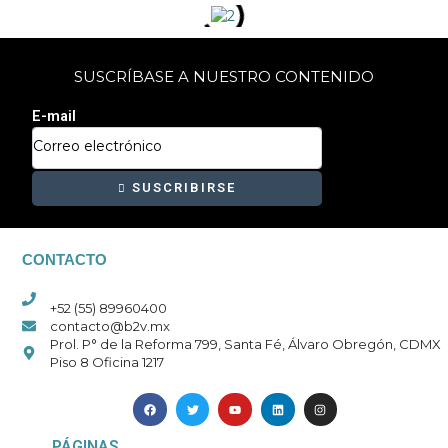
SUSCRÍBASE A NUESTRO CONTENIDO
E-mail
SUSCRIBIRSE
CONTACTO
+52 (55) 89960400
contacto@b2v.mx
Prol. P° de la Reforma 799, Santa Fé, Álvaro Obregón, CDMX
Piso 8 Oficina 1217
F
T
Y
L
I
a
w
o
i
n
c
i
u
n
s
e
t
t
k
t
b
t
u
e
a
PÁGINAS