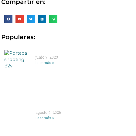
Compartir en:
Populares:
Ellas son #MujeresQueMueven a México
junio 7, 2023
Leer más »
AEROMÉXICO SE CONVIERTE EN PATROCINADOR
OFICIAL DE LA NFL EN MÉXICO
agosto 4, 2026
Leer más »